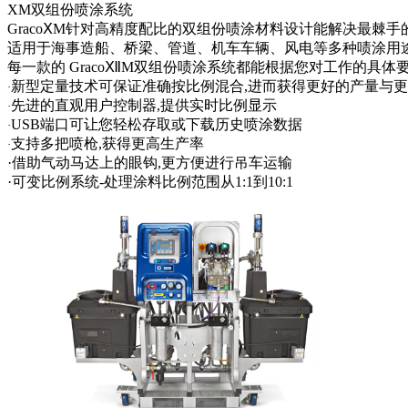
XM双组份喷涂系统
GracoⅩM针对高精度配比的双组份啧涂材料设计能解决最棘
适用于海事造船、桥梁、管道、机车车辆、风电等多种啧涂用
每一款的 GracoⅫM双组份啧涂系统都能根据您对工作的具
新型定量技术可保证准确按比例混合,进而获得更好的产量与
·
先进的直观用户控制器,提供实时比例显示
·
USB端口可让您轻松存取或下载历史喷涂数据
·
支持多把喷枪,获得更高生产率
·
·借助气动马达上的眼钩,更方便进行吊车运输
·可变比例系统-处理涂料比例范围从1:1到10:1